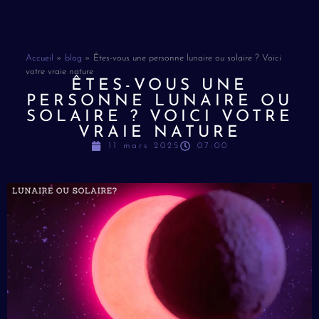
Accueil
»
blog
»
Êtes-vous une personne lunaire ou solaire ? Voici
votre vraie nature
ÊTES-VOUS UNE
PERSONNE LUNAIRE OU
SOLAIRE ? VOICI VOTRE
VRAIE NATURE
11 mars 2025
07:00